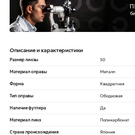
П
бе
Описание и характеристики
Размер линзы
50
Материал оправы
Металл
Форма
Квадратная
Тип оправы
Ободковая
Наличие футляра
Да
Материал линз
Поликарбонат
Страна происхождения
Япония