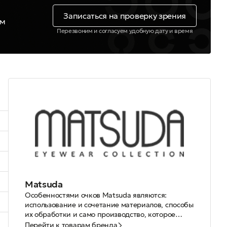
Записаться на проверку зрения
ем
Перезвоним и согласуем удобную дату и время
Matsuda
Особенностями очков Matsuda являются:
использование и сочетание материалов, способы
их обработки и само производство, которое
состоит из более чем 250 действий.
При создании неповторимых образов, много сил
Перейти к товарам бренда