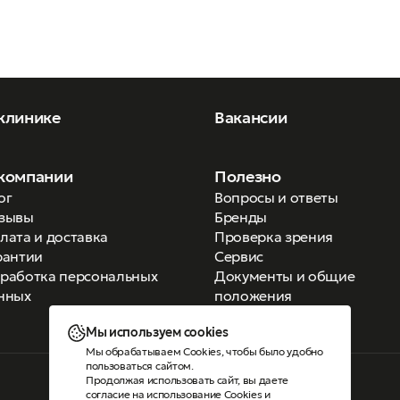
клинике
Вакансии
компании
Полезно
ог
Вопросы и ответы
зывы
Бренды
лата и доставка
Проверка зрения
рантии
Сервис
работка персональных
Документы и общие
нных
положения
Мы используем cookies
Мы обрабатываем Cookies, чтобы было удобно
пользоваться сайтом.
Продолжая использовать сайт, вы даете
Версия для слабовидящих
согласие на использование Cookies
и