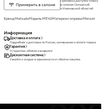
Примерка доступна только
Примерить в салоне
в салонах Самарской
и Ульяновской областей
Бренд:
Matsuda
Модель:
M3145
Материал оправы:
Металл
Информация
Доставка и оплата
Подробнее о доставке по России, самовывозе и оплате товара
Гарантия
О гарантии, обмене и возврате
Дисконтная система
Узнайте о скидке в зависимости от объёма покупок