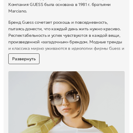
Компания GUESS была основана в 1981 г. братьями
Marciano.
Бренд Guess сочетает роскошь и повседневность,
пытаясь донести, что каждый день жить нужно красиво.
Респектабельность и успех чувствуются в каждой вещи,
произведенной «загадочным» брендом. Модные тренды
и классика мирно уживаются в идеологии фирмы Guess и
являются залогом успеха у миллионов клиентов во всем
Развернуть
мире. Сегодня Guess не останавливается на джинсах и
часах, а предлагает различную одежду, сумки,
аксессуары, нижнее белье.
Яркий дизайн и передовые технологии выделяют
солнцезащитные очки от Guess на фоне прочих.
Стилеобразующие элементы в духе «ар-нуво» и броская
расцветка оправ коллекции помогут сформировать образ
авантюрно настроенного дерзкого человека, умеющего
ценить яркие моменты жизни и тяготеющего к своего
рода вызывающей элегантности. Возможно, именно этот
аксессуар добавит штрих, сообщающий вашему имиджу